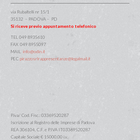
via Rubaltelli nr 15/1
35132 – PADOVA – PD
Si riceve previo appuntamento telefonico
TEL 049 8935610
FAX 049 8955097
MAIL
info@odin.it
PEC
pirazzosrlrappresentanze@legalmail.it
P.iva/ Cod. Fisc.: 03369520287
Iscrizione al Registro delle Imprese di Padova
REA 306104, C.F. e P.IVA IT03369520287
Capitale Sociale € 15000,00 i.v.