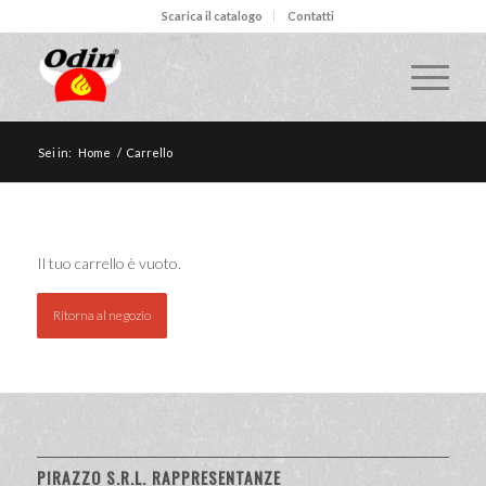
Scarica il catalogo
Contatti
Sei in:
Home
/
Carrello
Il tuo carrello è vuoto.
Ritorna al negozio
PIRAZZO S.R.L. RAPPRESENTANZE